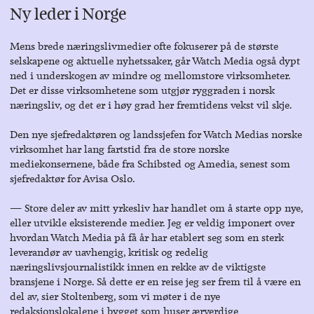
Ny leder i Norge
Mens brede næringslivmedier ofte fokuserer på de største
selskapene og aktuelle nyhetssaker, går Watch Media også dypt
ned i underskogen av mindre og mellomstore virksomheter.
Det er disse virksomhetene som utgjør ryggraden i norsk
næringsliv, og det er i høy grad her fremtidens vekst vil skje.
Den nye sjefredaktøren og landssjefen for Watch Medias norske
virksomhet har lang fartstid fra de store norske
mediekonsernene, både fra Schibsted og Amedia, senest som
sjefredaktør for Avisa Oslo.
― Store deler av mitt yrkesliv har handlet om å starte opp nye,
eller utvikle eksisterende medier. Jeg er veldig imponert over
hvordan Watch Media på få år har etablert seg som en sterk
leverandør av uavhengig, kritisk og redelig
næringslivsjournalistikk innen en rekke av de viktigste
bransjene i Norge. Så dette er en reise jeg ser frem til å være en
del av, sier Stoltenberg, som vi møter i de nye
redaksjonslokalene i bygget som huser ærverdige