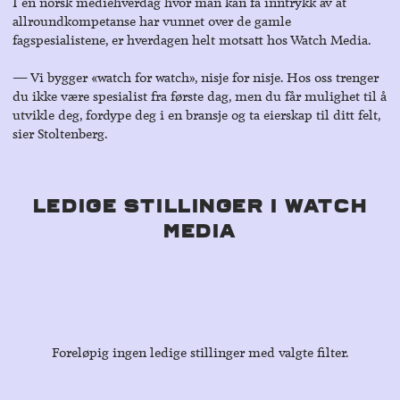
I en norsk mediehverdag hvor man kan få inntrykk av at
allroundkompetanse har vunnet over de gamle
fagspesialistene, er hverdagen helt motsatt hos Watch Media.
― Vi bygger «watch for watch», nisje for nisje. Hos oss trenger
du ikke være spesialist fra første dag, men du får mulighet til å
utvikle deg, fordype deg i en bransje og ta eierskap til ditt felt,
sier Stoltenberg.
Ledige stillinger i Watch
Media
Foreløpig ingen ledige stillinger med valgte filter.