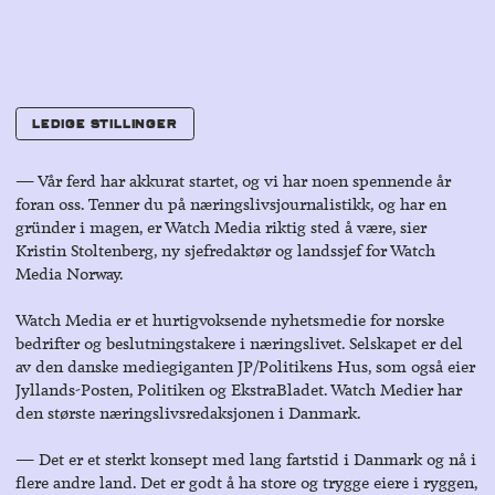
L
e
d
i
g
e
s
t
i
l
l
i
n
g
e
r
L
e
d
i
g
e
s
t
i
l
l
i
n
g
e
r
― Vår ferd har akkurat startet, og vi har noen spennende år
foran oss. Tenner du på næringslivsjournalistikk, og har en
gründer i magen, er Watch Media riktig sted å være, sier
Kristin Stoltenberg, ny sjefredaktør og landssjef for Watch
Media Norway.
Watch Media er et hurtigvoksende nyhetsmedie for norske
bedrifter og beslutningstakere i næringslivet. Selskapet er del
av den danske mediegiganten JP/Politikens Hus, som også eier
Jyllands-Posten, Politiken og EkstraBladet. Watch Medier har
den største næringslivsredaksjonen i Danmark.
― Det er et sterkt konsept med lang fartstid i Danmark og nå i
flere andre land. Det er godt å ha store og trygge eiere i ryggen,