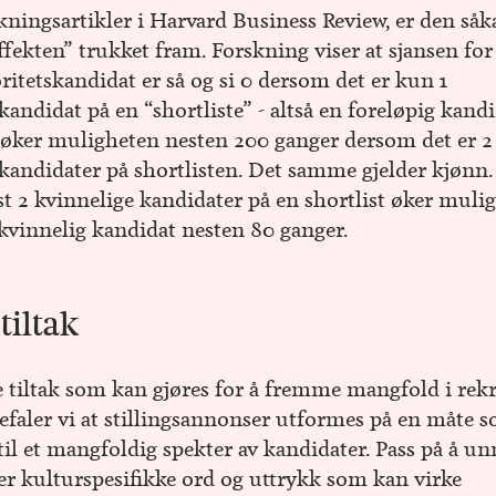
skningsartikler i Harvard Business Review, er den såk
ffekten” trukket fram. Forskning viser at sjansen for
ritetskandidat er så og si 0 dersom det er kun 1
andidat på en “shortliste” - altså en foreløpig kandid
 øker muligheten nesten 200 ganger dersom det er 2
kandidater på shortlisten. Det samme gjelder kjønn
st 2 kvinnelige kandidater på en shortlist øker mulig
 kvinnelig kandidat nesten 80 ganger.
tiltak
e tiltak som kan gjøres for å fremme mangfold i rekr
aler vi at stillingsannonser utformes på en måte 
til et mangfoldig spekter av kandidater. Pass på å u
ler kulturspesifikke ord og uttrykk som kan virke