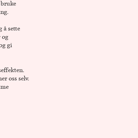
 bruke
ing.
 å sette
 og
og gi
seffekten.
er oss selv.
emme