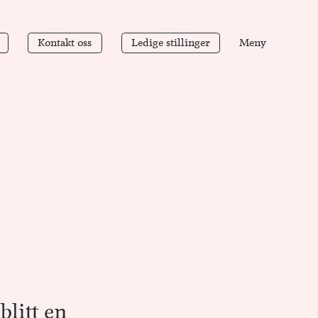
K
o
n
t
a
k
t
o
s
s
L
e
d
i
g
e
s
t
i
l
l
i
n
g
e
r
Meny
K
o
n
t
a
k
t
o
s
s
L
e
d
i
g
e
s
t
i
l
l
i
n
g
e
r
blitt en