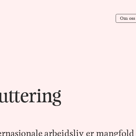
O
m
o
s
s
O
m
o
s
s
uttering
ernasjonale arbeidsliv er mangfold 