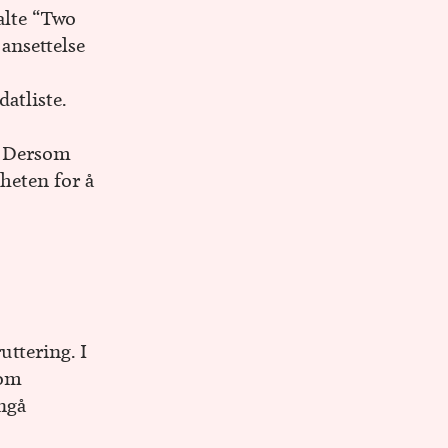
alte “Two
 ansettelse
atliste.
. Dersom
heten for å
uttering. I
som
nngå