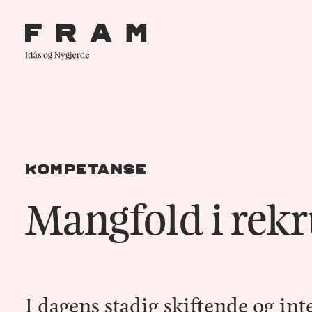
Kompetanse
Mangfold i rekr
I dagens stadig skiftende og int