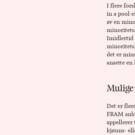
I flere for
in a pool-e
av en mino
minoritetsk
Imidlertid
minoritets
det er min
ansette en
Mulige 
Det er fler
FRAM anbef
appellerer 
kjønns- el