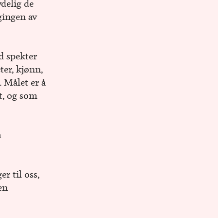
delig de
gingen av
d spekter
ter, kjønn,
. Målet er å
t, og som
m
r til oss,
en