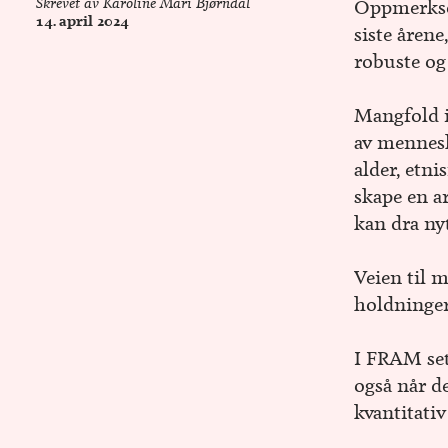
Skrevet av
Karoline Mari Bjørndal
Oppmerksom
14. april 2024
siste årene
robuste og
Mangfold i
av mennesk
alder, etni
skape en a
kan dra ny
Veien til 
holdninger
I FRAM sett
også når de
kvantitativ