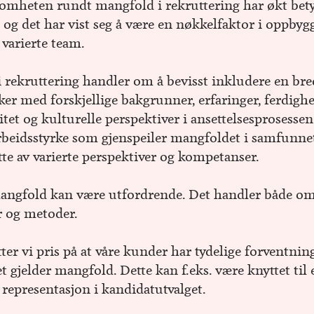
heten rundt mangfold i rekruttering har økt bety
, og det har vist seg å være en nøkkelfaktor i oppbyg
 varierte team.
 rekruttering handler om å bevisst inkludere en bre
er med forskjellige bakgrunner, erfaringer, ferdighe
sitet og kulturelle perspektiver i ansettelsesprosessen
rbeidsstyrke som gjenspeiler mangfoldet i samfunne
tte av varierte perspektiver og kompetanser.
mangfold kan være utfordrende. Det handler både o
 og metoder.
er vi pris på at våre kunder har tydelige forventninge
t gjelder mangfold. Dette kan f.eks. være knyttet til 
 representasjon i kandidatutvalget.